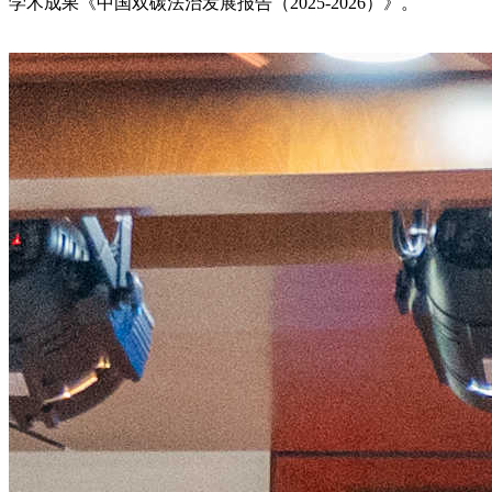
学术成果《中国双碳法治发展报告（2025-2026）》。