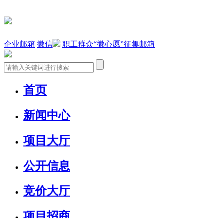
企业邮箱
微信
职工群众“微心愿”征集邮箱
首页
新闻中心
项目大厅
公开信息
竞价大厅
项目招商