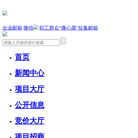
企业邮箱
微信
职工群众“微心愿”征集邮箱
首页
新闻中心
项目大厅
公开信息
竞价大厅
项目招商