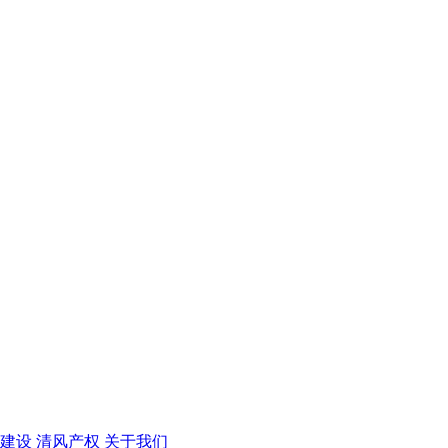
建设
清风产权
关于我们