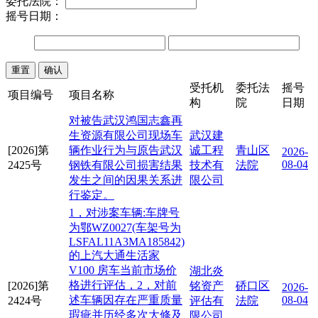
委托法院：
摇号日期：
受托机
委托法
摇号
项目编号
项目名称
构
院
日期
对被告武汉鸿国志鑫再
生资源有限公司现场车
武汉建
[2026]第
辆作业行为与原告武汉
诚工程
青山区
2026-
08-04
2425号
钢铁有限公司损害结果
技术有
法院
发生之间的因果关系进
限公司
行鉴定。
1，对涉案车辆:车牌号
为鄂WZ0027(车架号为
LSFAL11A3MA185842)
的上汽大通生活家
V100 房车当前市场价
湖北炎
格进行评估，2，对前
[2026]第
铭资产
硚口区
2026-
述车辆因存在严重质量
08-04
2424号
评估有
法院
瑕疵并历经多次大修及
限公司