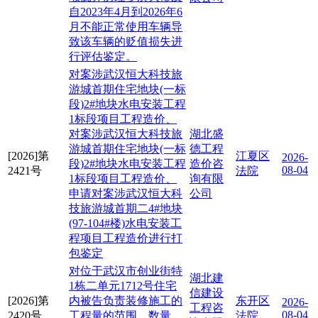
自2023年4月到2026年6
月不能正常使用车辆导
致该车辆的贬值损失进
行评估鉴定。
对案涉武汉恒大科技旅
游城首期住宅地块(一标
段)2#地块水电安装工程
1标段项目工程造价、
对案涉武汉恒大科技旅
湖北盛
游城首期住宅地块(一标
德工程
[2026]第
江夏区
2026-
段)2#地块水电安装工程
造价咨
08-04
2421号
法院
1标段项目工程造价、
询有限
申请对案涉武汉恒大科
公司
技旅游城首期二4#地块
(97-104#楼)水电安装工
程项目工程造价进行打
包鉴定
对位于武汉市创业街特
湖北建
1栋二单元1712号住宅
信建设
[2026]第
内被告负责装修施工的
东开区
2026-
工程咨
08-04
2420号
工程量的范围、数量、
法院