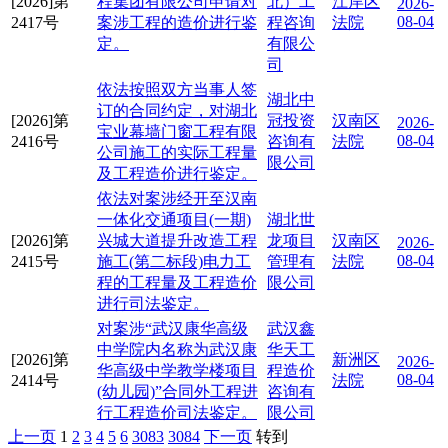
[2026]第
程集团有限公司申请对
北）工
江岸区
2026-
08-04
2417号
案涉工程的造价进行鉴
程咨询
法院
定。
有限公
司
依法按照双方当事人签
湖北中
订的合同约定，对湖北
[2026]第
冠投资
汉南区
2026-
宝业幕墙门窗工程有限
08-04
2416号
咨询有
法院
公司施工的实际工程量
限公司
及工程造价进行鉴定。
依法对案涉经开至汉南
一体化交通项目(一期)
湖北世
[2026]第
兴城大道提升改造工程
龙项目
汉南区
2026-
08-04
2415号
施工(第二标段)电力工
管理有
法院
程的工程量及工程造价
限公司
进行司法鉴定。
对案涉“武汉康华高级
武汉鑫
中学院内名称为武汉康
华天工
[2026]第
新洲区
2026-
华高级中学教学楼项目
程造价
08-04
2414号
法院
(幼儿园)”合同外工程进
咨询有
行工程造价司法鉴定。
限公司
上一页
1
2
3
4
5
6
3083
3084
下一页
转到