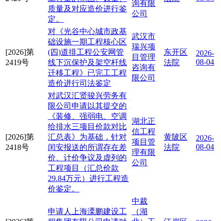
询有限
质量及对应造价进行鉴
公司
定。
对《光谷中心城市政基
武汉市
础设施一期工程核心区
瑞兴项
[2026]第
(四)道排工程公安网管
东开区
2026-
目管理
08-04
2419号
线下沉保护及架空杆线
法院
咨询有
迁移工程》已完工工程
限公司
造价进行司法鉴定
对武汉汇贤骏兴劳务有
限公司申请以其提交的
《装修、强弱电、空调
湖北正
给排水三项目价款对比
信工程
[2026]第
汇总表》为基础，针对
黄陂区
2026-
项目管
08-04
2418号
闰安报送的所谓存在差
法院
理有限
价、计价争议及虚列的
公司
工程项目（汇总价款
29.84万元）进行工程造
价鉴定。
中裁
申请人上海溧鹏建设工
（湖