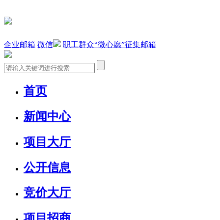
企业邮箱
微信
职工群众“微心愿”征集邮箱
首页
新闻中心
项目大厅
公开信息
竞价大厅
项目招商