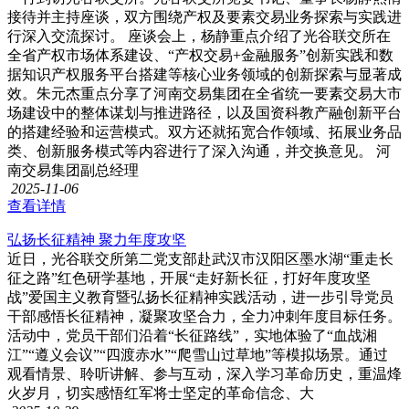
接待并主持座谈，双方围绕产权及要素交易业务探索与实践进
行深入交流探讨。 座谈会上，杨静重点介绍了光谷联交所在
全省产权市场体系建设、“产权交易+金融服务”创新实践和数
据知识产权服务平台搭建等核心业务领域的创新探索与显著成
效。朱元杰重点分享了河南交易集团在全省统一要素交易大市
场建设中的整体谋划与推进路径，以及国资科教产融创新平台
的搭建经验和运营模式。双方还就拓宽合作领域、拓展业务品
类、创新服务模式等内容进行了深入沟通，并交换意见。 河
南交易集团副总经理
2025-11-06
查看详情
弘扬长征精神 聚力年度攻坚
近日，光谷联交所第二党支部赴武汉市汉阳区墨水湖“重走长
征之路”红色研学基地，开展“走好新长征，打好年度攻坚
战”爱国主义教育暨弘扬长征精神实践活动，进一步引导党员
干部感悟长征精神，凝聚攻坚合力，全力冲刺年度目标任务。
活动中，党员干部们沿着“长征路线”，实地体验了“血战湘
江”“遵义会议”“四渡赤水”“爬雪山过草地”等模拟场景。通过
观看情景、聆听讲解、参与互动，深入学习革命历史，重温烽
火岁月，切实感悟红军将士坚定的革命信念、大