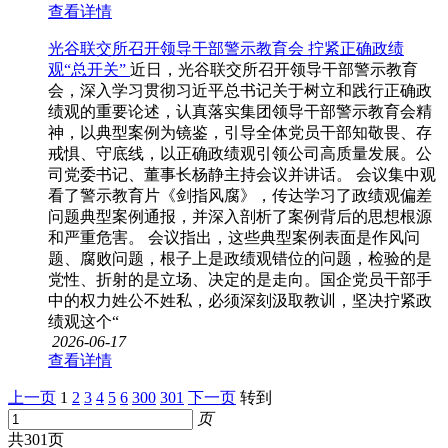
查看详情
光谷联交所召开领导干部警示教育会 拧紧正确政绩
观“总开关”
近日，光谷联交所召开领导干部警示教育
会，深入学习贯彻习近平总书记关于树立和践行正确政
绩观的重要论述，认真落实集团领导干部警示教育会精
神，以典型案例为镜鉴，引导全体党员干部知敬畏、存
戒惧、守底线，以正确政绩观引领公司高质量发展。公
司党委书记、董事长杨静主持会议并讲话。 会议集中观
看了警示教育片《剑指风腐》，传达学习了政绩观偏差
问题典型案例通报，并深入剖析了案例背后的思想根源
和严重危害。 会议指出，这些典型案例表面是作风问
题、腐败问题，根子上是政绩观错位的问题，检验的是
党性、折射的是立场、决定的是走向。国企党员干部手
中的权力姓公不姓私，必须深刻汲取教训，坚决拧紧政
绩观这个“
2026-06-17
查看详情
上一页
1
2
3
4
5
6
300
301
下一页
转到
页
共301页