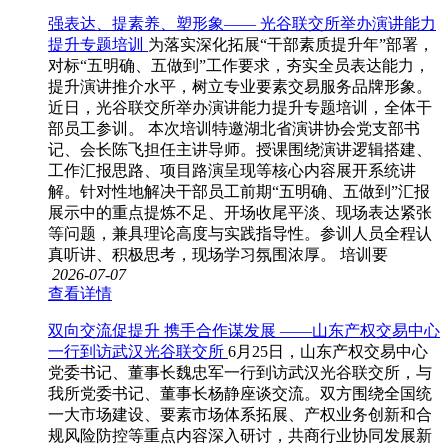
强表达、提素养、塑形象—— 光谷联交所举办演讲能力
提升专题培训
为落实深化拓展“干部素质提升年”部署，
对标“五明确、五做到”工作要求，夯实全员表达能力，
提升演讲推介水平，树立专业要素交易服务品牌形象。
近日，光谷联交所举办演讲能力提升专题培训，全体干
部员工参训。 本次培训特邀湖北省演讲协会党支部书
记、会长陈飞担任主讲导师。授课围绕演讲逻辑搭建、
工作汇报思路、项目路演呈现等核心内容展开系统讲
解。针对性地解决干部员工前期“五明确、五做到”汇报
展示中的重点提炼不足、开场收尾平淡、现场表达紧张
等问题，兼具理论高度与实践指导性。参训人员全程认
真听讲、积极思考，现场学习氛围浓厚。 培训要
2026-07-07
查看详情
双向交流促提升 携手合作谋发展 ——山东产权交易中心
一行到访武汉光谷联交所
6月25日，山东产权交易中心
党委书记、董事长魏忠军一行到访武汉光谷联交所，与
我所党委书记、董事长杨静座谈交流。双方围绕全国统
一大市场建设、要素市场体系拓展、产权业务创新和合
规风险防控等重点内容深入研讨，共商行业协同发展新