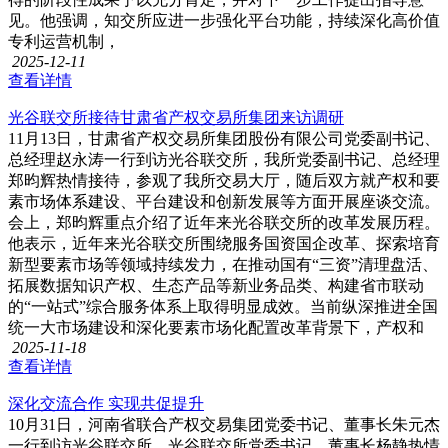
见。他强调，知交所应进一步强化平台功能，持续深化高价值
专利运营机制，
2025-12-11
查看详情
光谷联交所接待甘肃省产权交易所集团来访调研
11月13日，甘肃省产权交易所集团股份有限公司党委副书记、
总经理赵永涛一行到访光谷联交所，我所党委副书记、总经理
郑昀辉热情接待，参观了我所交易大厅，随后双方就产权和要
素市场体系建设、平台建设和创新发展等方面开展座谈交流。
会上，郑昀辉重点介绍了近年来光谷联交所的改革发展历程。
他表示，近年来光谷联交所围绕服务国资国企改革、探索培育
新型要素市场等领域持续发力，在推动国有“三资”清理盘活、
拓展数据知识产权、生态产品等新业务品类、构建省市联动
的“一站式”综合服务体系上取得明显成效。当前纵深推进全国
统一大市场建设和深化要素市场化配置改革背景下，产权和
2025-11-18
查看详情
深化交流合作 实现共促提升
10月31日，河南省联合产权交易集团党委书记、董事长朱元杰
一行到访光谷联交所。光谷联交所党委书记、董事长杨静热情