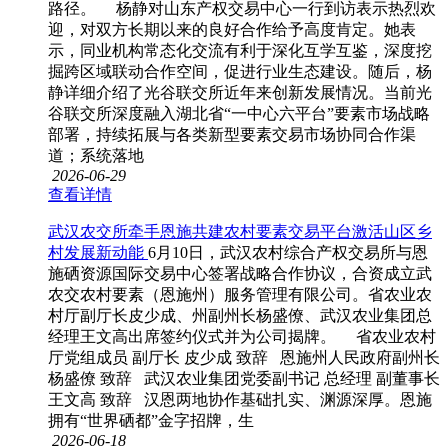
路径。 杨静对山东产权交易中心一行到访表示热烈欢
迎，对双方长期以来的良好合作给予高度肯定。她表
示，同业机构常态化交流有利于深化互学互鉴，深度挖
掘跨区域联动合作空间，促进行业生态建设。随后，杨
静详细介绍了光谷联交所近年来创新发展情况。当前光
谷联交所深度融入湖北省“一中心六平台”要素市场战略
部署，持续拓展与各类新型要素交易市场协同合作渠
道；系统落地
2026-06-29
查看详情
武汉农交所牵手恩施共建农村要素交易平台激活山区乡
村发展新动能
6月10日，武汉农村综合产权交易所与恩
施硒资源国际交易中心签署战略合作协议，合资成立武
农交农村要素（恩施州）服务管理有限公司。省农业农
村厅副厅长皮少成、州副州长杨盛僚、武汉农业集团总
经理王文高出席签约仪式并为公司揭牌。 省农业农村
厅党组成员 副厅长 皮少成 致辞 恩施州人民政府副州长
杨盛僚 致辞 武汉农业集团党委副书记 总经理 副董事长
王文高 致辞 汉恩两地协作基础扎实、渊源深厚。恩施
拥有“世界硒都”金字招牌，生
2026-06-18