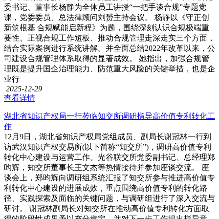
委书记、董事长杨静为全体员工讲授“一把手谈合规”专题党
课，党委委员、总法律顾问刘赟主持会议。 杨静以《守正创
新筑根基 合规赋能启新程》为题，围绕深刻认识合规极端重
要性、正视合规工作短板、推动合规管理走深走实三个方面，
结合实际案例进行系统讲解。并全面总结2022年改革以来，公
司建设合规管理体系取得的显著成效。 她指出，加强合规管
理既是提升国企治理能力、防范重大风险的关键举措，也是企
业行
2025-12-29
查看详情
湖北省知识产权局一行莅临知交所调研指导高价值专利转化工
作
12月9日，湖北省知识产权局党组成员、副局长谢冠林一行到
访武汉知识产权交易所(以下简称“知交所”)，调研高价值专利
转化中心建设与运营工作。光谷联交所党委副书记、总经理郑
昀辉，知交所董事长王文杰等热情接待并参加座谈交流。 座
谈会上，郑昀辉向调研组系统汇报了知交所参与推进高价值专
利转化中心建设的进展成效，重点围绕高价值专利的转化路
径、实践探索及面临的关键问题，与调研组进行了深入交流与
研讨。 谢冠林副局长对知交所在推动高价值专利转化方面取
得的阶段性成果予以充分肯定，并对下一步工作提出指导意