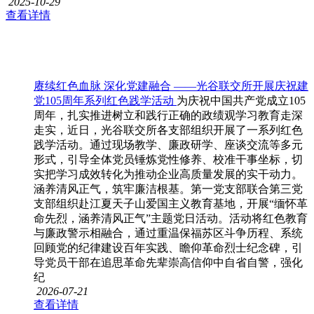
2025-10-29
查看详情
赓续红色血脉 深化党建融合 ——光谷联交所开展庆祝建
党105周年系列红色践学活动
为庆祝中国共产党成立105
周年，扎实推进树立和践行正确的政绩观学习教育走深
走实，近日，光谷联交所各支部组织开展了一系列红色
践学活动。通过现场教学、廉政研学、座谈交流等多元
形式，引导全体党员锤炼党性修养、校准干事坐标，切
实把学习成效转化为推动企业高质量发展的实干动力。
涵养清风正气，筑牢廉洁根基。第一党支部联合第三党
支部组织赴江夏天子山爱国主义教育基地，开展“缅怀革
命先烈，涵养清风正气”主题党日活动。活动将红色教育
与廉政警示相融合，通过重温保福苏区斗争历程、系统
回顾党的纪律建设百年实践、瞻仰革命烈士纪念碑，引
导党员干部在追思革命先辈崇高信仰中自省自警，强化
纪
2026-07-21
查看详情