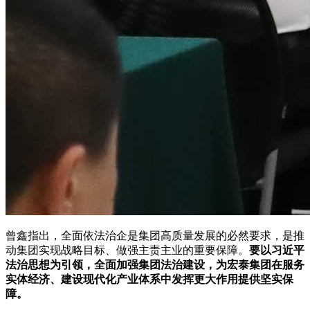
曾鑫指出，全面依法治企是集团高质量发展的必然要求，是推
动集团实现战略目标、做强主责主业的重要保障。
要以习近平
法治思想为引领，全面加强集团法治建设，为宏泰集团在服务
实体经济、建设现代化产业体系中发挥更大作用提供坚实保
障。