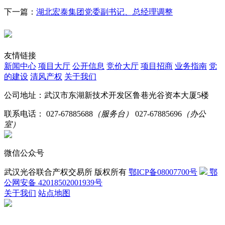
下一篇：
湖北宏泰集团党委副书记、总经理调整
友情链接
新闻中心
项目大厅
公开信息
竞价大厅
项目招商
业务指南
党
的建设
清风产权
关于我们
公司地址：武汉市东湖新技术开发区鲁巷光谷资本大厦5楼
联系电话：
027-67885688
（服务台）
027-67885696
（办公
室）
微信公众号
武汉光谷联合产权交易所 版权所有
鄂ICP备08007700号
鄂
公网安备 42018502001939号
关于我们
站点地图