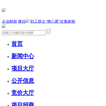
企业邮箱
微信
职工群众“微心愿”征集邮箱
首页
新闻中心
项目大厅
公开信息
竞价大厅
项目招商