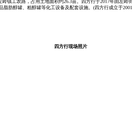
镇工农路，占用土地面积约26.3亩。四方行于2017年由左岭
脂肪醇罐、粗醇罐等化工设备及配套设施。(四方行成立于2001年，2
四方行
现场照片