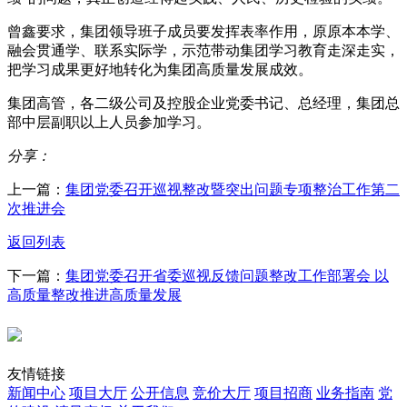
曾鑫要求，集团领导班子成员要发挥表率作用，原原本本学、
融会贯通学、联系实际学，示范带动集团学习教育走深走实，
把学习成果更好地转化为集团高质量发展成效。
集团高管，各二级公司及控股企业党委书记、总经理，集团总
部中层副职以上人员参加学习。
分享：
上一篇：
集团党委召开巡视整改暨突出问题专项整治工作第二
次推进会
返回列表
下一篇：
集团党委召开省委巡视反馈问题整改工作部署会 以
高质量整改推进高质量发展
友情链接
新闻中心
项目大厅
公开信息
竞价大厅
项目招商
业务指南
党