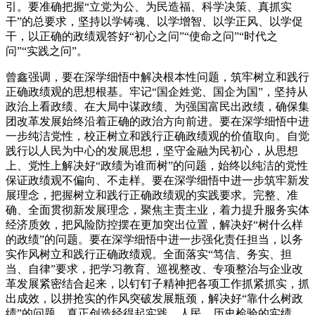
引。要准确把握“立党为公、为民造福、科学决策、真抓实
干”的总要求，坚持以学铸魂、以学增智、以学正风、以学促
干，以正确的政绩观答好“初心之问”“使命之问”“时代之
问”“实践之问”。
曾鑫强调，要在深学细悟中解决根本性问题，筑牢树立和践行
正确政绩观的思想根基。牢记“国企姓党、国企为国”，坚持从
政治上看政绩、在大局中谋政绩、为强国富民出政绩，确保集
团改革发展始终沿着正确的政治方向前进。要在深学细悟中进
一步纯洁党性，校正树立和践行正确政绩观的价值取向。自觉
践行以人民为中心的发展思想，坚守金融为民初心，从思想
上、党性上解决好“政绩为谁而树”的问题，始终以纯洁的党性
保证政绩观不偏向、不走样。要在深学细悟中进一步筑牢新发
展理念，把握树立和践行正确政绩观的实践要求。完整、准
确、全面贯彻新发展理念，聚焦主责主业，着力提升服务实体
经济质效，把风险防控摆在更加突出位置，解决好“树什么样
的政绩”的问题。要在深学细悟中进一步强化责任担当，以务
实作风树立和践行正确政绩观。全面落实“笃信、务实、担
当、自律”要求，把学习教育、巡视整改、专项整治与企业改
革发展紧密结合起来，以钉钉子精神把各项工作抓紧抓实，抓
出成效，以拼抢实的作风突破发展瓶颈，解决好“靠什么树政
绩”的问题，真正创造经得起实践、人民、历史检验的实绩。