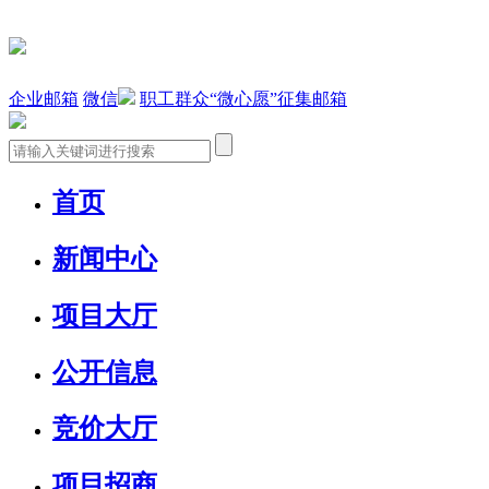
企业邮箱
微信
职工群众“微心愿”征集邮箱
首页
新闻中心
项目大厅
公开信息
竞价大厅
项目招商