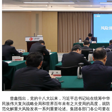
曾鑫指出，党的十八大以来，习近平总书记站在统筹中华
民族伟大复兴战略全局和世界百年未有之大变局的高度，就防
范化解重大风险发表一系列重要论述。集团各部门各公司要在