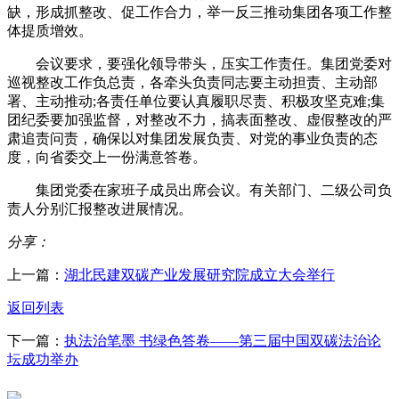
缺，形成抓整改、促工作合力，举一反三推动集团各项工作整
体提质增效。
会议要求，要强化领导带头，压实工作责任。集团党委对
巡视整改工作负总责，各牵头负责同志要主动担责、主动部
署、主动推动;各责任单位要认真履职尽责、积极攻坚克难;集
团纪委要加强监督，对整改不力，搞表面整改、虚假整改的严
肃追责问责，确保以对集团发展负责、对党的事业负责的态
度，向省委交上一份满意答卷。
集团党委在家班子成员出席会议。有关部门、二级公司负
责人分别汇报整改进展情况。
分享：
上一篇：
湖北民建双碳产业发展研究院成立大会举行
返回列表
下一篇：
执法治笔墨 书绿色答卷——第三届中国双碳法治论
坛成功举办