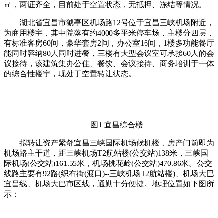
㎡，两证齐全，目前处于空置状态，无抵押、冻结等情况。
湖北省宜昌市猇亭区机场路12号位于宜昌三峡机场附近，
为商用楼宇，其中院落有约4000多平米停车场，主楼分四层，
有标准客房60间，豪华套房2间，办公室16间，1楼多功能餐厅
能同时容纳80人同时进餐，三楼有大型会议室可承接60人的会
议接待，该建筑集办公住、餐饮、会议接待、商务培训于一体
的综合性楼宇，现处于空置转让状态。
图1 宜昌综合楼
拟转让资产紧邻宜昌三峡国际机场候机楼，房产门前即为
机场路主干道，距三峡机场T2航站楼(公交站)138米，三峡国
际机场(公交站)161.55米，机场桃花岭(公交站)470.86米。公交
线路主要有92路(织布街(渡口)--三峡机场T2航站楼)、机场大巴
宜昌线、机场大巴市区线，通勤十分便捷。地理位置如下图所
示：