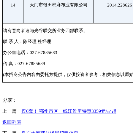
天门市银田棉麻布业有限公司
14
2014.228626
请有意向者速与光谷联交所业务四部联系。
联 系 人：陈经理 杜经理
办公室电话：027-67885683
传 真：027-67885689
(本招商公告内容由委托方提供，仅供投资者参考，相关信息以原
分享：
上一篇：
仅6套！ 鄂州市区一线江景房特惠3359元/㎡起
返回列表