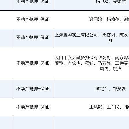
不动产抵押+保证
杨中双、金贻慧
不动产抵押+保证
谢同治、杨菊萍、谢
上海置华实业有限公司、周杏阳、陈炎
不动产抵押+保证
爽
天门市兴天融资担保有限公司、南京烨
不动产抵押+保证
若玲、向俊杰、程静、马丽珺、王伴喜
周勇、姚燕
不动产抵押+保证
谭定兰、邹炎发
不动产抵押+保证
王凤娥、王军民、陆