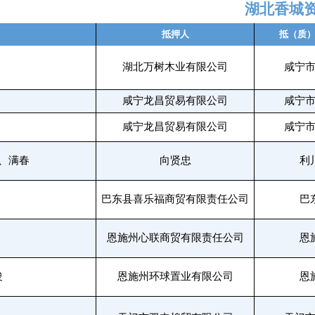
湖北香城
抵押人
抵（质
湖北万树木业有限公司
咸宁
咸宁龙昌贸易有限公司
咸宁
咸宁龙昌贸易有限公司
咸宁
、满春
向贤忠
利
巴东县喜乐福商贸有限责任公司
巴
恩施州心联商贸有限责任公司
恩
俊
恩施州环球置业有限公司
恩