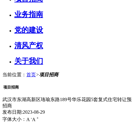
业务指南
党的建设
清风产权
关于我们
当前位置：
首页
>
项目招商
项目招商
武汉市东湖高新区珞瑜东路189号华乐花园5套复式住宅转让预
招商
发布日期:2023-08-29
-
+
字体大小：
A
A