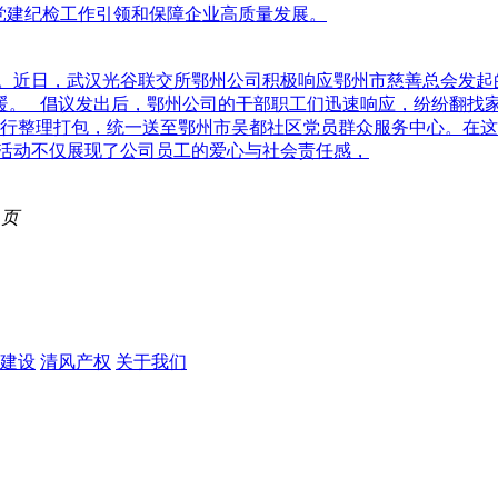
党建纪检工作引领和保障企业高质量发展。
温暖。近日，武汉光谷联交所鄂州公司积极响应鄂州市慈善总会发起
暖。 倡议发出后，鄂州公司的干部职工们迅速响应，纷纷翻找
进行整理打包，统一送至鄂州市吴都社区党员群众服务中心。在
次活动不仅展现了公司员工的爱心与社会责任感，
页
建设
清风产权
关于我们