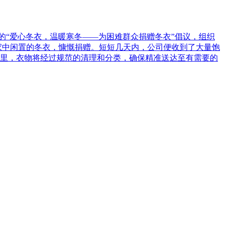
的“爱心冬衣，温暖寒冬——为困难群众捐赠冬衣”倡议，组织
家中闲置的冬衣，慷慨捐赠。短短几天内，公司便收到了大量饱
这里，衣物将经过规范的清理和分类，确保精准送达至有需要的