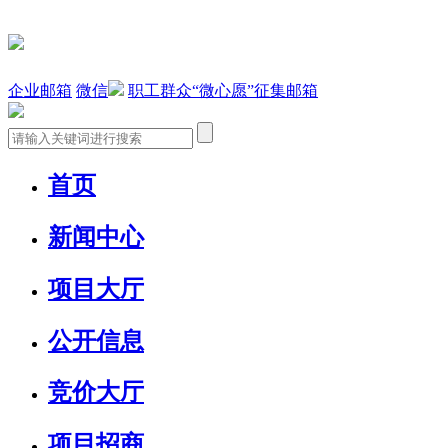
企业邮箱
微信
职工群众“微心愿”征集邮箱
首页
新闻中心
项目大厅
公开信息
竞价大厅
项目招商